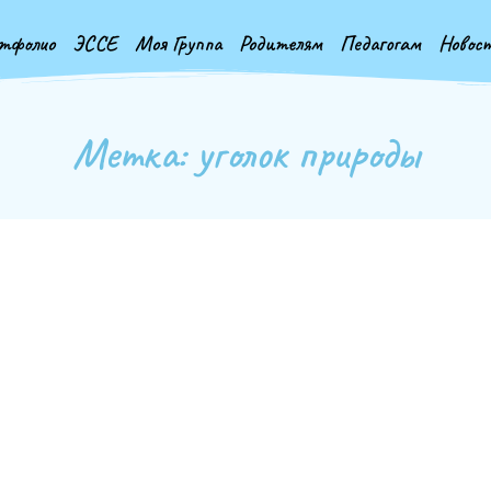
тфолио
ЭССЕ
Моя Группа
Родителям
Педагогам
Новос
Метка: уголок природы