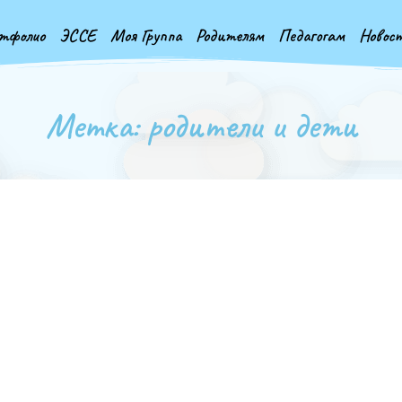
тфолио
ЭССЕ
Моя Группа
Родителям
Педагогам
Новос
Метка: родители и дети